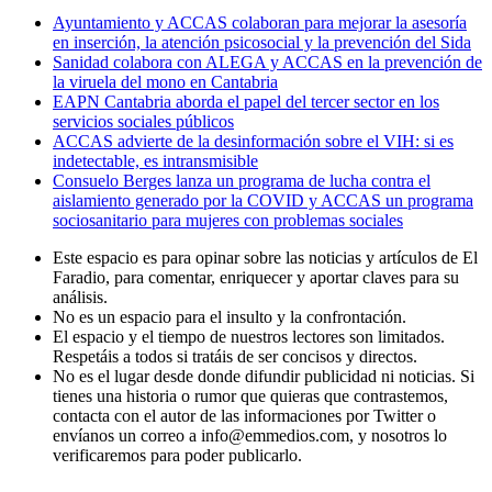
Ayuntamiento y ACCAS colaboran para mejorar la asesoría
en inserción, la atención psicosocial y la prevención del Sida
Sanidad colabora con ALEGA y ACCAS en la prevención de
la viruela del mono en Cantabria
EAPN Cantabria aborda el papel del tercer sector en los
servicios sociales públicos
ACCAS advierte de la desinformación sobre el VIH: si es
indetectable, es intransmisible
Consuelo Berges lanza un programa de lucha contra el
aislamiento generado por la COVID y ACCAS un programa
sociosanitario para mujeres con problemas sociales
Este espacio es para opinar sobre las noticias y artículos de El
Faradio, para comentar, enriquecer y aportar claves para su
análisis.
No es un espacio para el insulto y la confrontación.
El espacio y el tiempo de nuestros lectores son limitados.
Respetáis a todos si tratáis de ser concisos y directos.
No es el lugar desde donde difundir publicidad ni noticias. Si
tienes una historia o rumor que quieras que contrastemos,
contacta con el autor de las informaciones por Twitter o
envíanos un correo a info@emmedios.com, y nosotros lo
verificaremos para poder publicarlo.