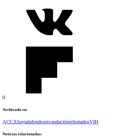
0
Archivado en:
ACCAS
ayuda
fondos
recaudación
refugiados
VIH
Noticias relacionadas: