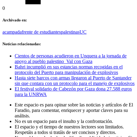
0
Archivado en:
acampada
frente de estudiantes
palestinas
UC
Noticias relacionadas:
Cientos de personas acudieron en Unquera a la jornada de
apoyo al pueblo palestino Val con Gaza
Bahri incumplió en sus estancias normas recogidas en el
protocolo del Puerto para manipulación de explosivos
Hasta siete barcos con armas llegaron al Puerto de Santander
sin que contara con un protocolo para el manejo de explosivos
El festival solidario de Cabezón por Gaza dona 27.588 euros
para la UNRWA
Este espacio es para opinar sobre las noticias y artículos de El
Faradio, para comentar, enriquecer y aportar claves para su
análisis.
No es un espacio para el insulto y la confrontación.
El espacio y el tiempo de nuestros lectores son limitados.
Respetáis a todos si tratáis de ser concisos y directos.