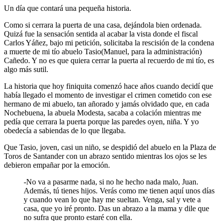
Un día que contará una pequeña historia.
Como si cerrara la puerta de una casa, dejándola bien ordenada.
Quizá fue la sensación sentida al acabar la vista donde el fiscal
Carlos Yáñez, bajo mi petición, solicitaba la rescisión de la condena
a muerte de mi tío abuelo Tasio(Manuel, para la administración)
Cañedo. Y no es que quiera cerrar la puerta al recuerdo de mi tío, es
algo más sutil.
La historia que hoy finiquita comenzó hace años cuando decidí que
había llegado el momento de investigar el crimen cometido con ese
hermano de mi abuelo, tan añorado y jamás olvidado que, en cada
Nochebuena, la abuela Modesta, sacaba a colación mientras me
pedía que cerrara la puerta porque las paredes oyen, niña. Y yo
obedecía a sabiendas de lo que llegaba.
Que Tasio, joven, casi un niño, se despidió del abuelo en la Plaza de
Toros de Santander con un abrazo sentido mientras los ojos se les
debieron empañar por la emoción.
-No va a pasarme nada, si no he hecho nada malo, Juan.
Además, tú tienes hijos. Verás como me tienen aquí unos días
y cuando vean lo que hay me sueltan. Venga, sal y vete a
casa, que yo iré pronto. Das un abrazo a la mama y dile que
no sufra que pronto estaré con ella.