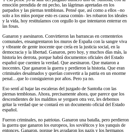
emoción prendida de mi pecho, las lágrimas apretadas en los
parpados y las piernas temblonas. Pensé que, así como a ellos –no
solo a los míos porque esto es causa común– les robaron los ideales
y la vida, hoy restituíamos con orgullo lo que intentaron enterrar en
las fosas.
Ganaron y asesinaron. Convirtieron las barrancas en cementerios
comunales, ensangrentaron los muros de España con la sangre viva
y vibrante de gente inocente que creía en la justicia social, en la
democracia y la libertad. Ganaron, pero hoy, y muchos días más, la
historia les derrota, porque habrá documentos oficiales del Estado
español que cuenten la verdad. Que asesinaron. Que mataron a
inocentes. Que ganaron la guerra y perdieron la historia. Que eran
criminales desalmados y querían convertir a la patria en un enorme
penal…que lo consiguieron por años. Pero ya no.
Eso sentí al bajar las escaleras del juzgado de Santoña con las
piernas temblonas. Ahora, precisamente ahora, que parece que los
descendientes de los malditos se yerguen otra vez, les debemos
gritar la verdad que se contará en un documento oficial del Estado
español.
Fueron criminales, no patriotas. Ganaron una batalla, pero perdieron
la guerra que ganaron los europeos, los soviéticos y los yanquis de
entonces. Ganaron, porque les ayudaron los nazis y los hermanos