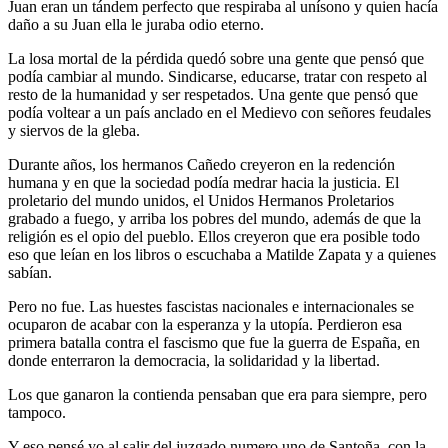
Juan eran un tándem perfecto que respiraba al unísono y quien hacía
daño a su Juan ella le juraba odio eterno.
La losa mortal de la pérdida quedó sobre una gente que pensó que
podía cambiar al mundo. Sindicarse, educarse, tratar con respeto al
resto de la humanidad y ser respetados. Una gente que pensó que
podía voltear a un país anclado en el Medievo con señores feudales
y siervos de la gleba.
Durante años, los hermanos Cañedo creyeron en la redención
humana y en que la sociedad podía medrar hacia la justicia. El
proletario del mundo unidos, el Unidos Hermanos Proletarios
grabado a fuego, y arriba los pobres del mundo, además de que la
religión es el opio del pueblo. Ellos creyeron que era posible todo
eso que leían en los libros o escuchaba a Matilde Zapata y a quienes
sabían.
Pero no fue. Las huestes fascistas nacionales e internacionales se
ocuparon de acabar con la esperanza y la utopía. Perdieron esa
primera batalla contra el fascismo que fue la guerra de España, en
donde enterraron la democracia, la solidaridad y la libertad.
Los que ganaron la contienda pensaban que era para siempre, pero
tampoco.
Y eso pensé yo al salir del juzgado numero uno de Santoña, con la