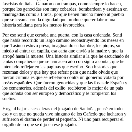
fascistas de Italia. Ganaron con trampas, como siempre lo hacen,
porque los genocidas son muy cobardes, bombardean y asesinan en
madrugadas como a Lorca, porque tienen mucho miedo al pueblo
que se levanta con la dignidad que produce querer labrar una
historia solidaria para los menos favorecidos.
Por eso sentí que cerraba una puerta, con la casa ordenada. Sentí
que había recorrido un largo camino reconstruyendo los meses en
que Tasiuco estuvo preso, imaginando su hambre, los piojos, su
miedo al entrar en capilla, esa carta que envió a la madre y que la
arropó hasta la muerte. Una historia similar a la que he escuchado de
tantas compañeras que se han acercado con sigilo a contar, que he
intentado reflejar en las paginas que escribo. Son historias que
rezuman dolor y que hay que referir para que nadie olvide que
fueron criminales que se rebelaron contra un gobierno votado por
los/as españoles. Que fueron genocidas y que las fosas de España y
los cementerios, además del exilio, recibieron lo mejor de un país
que soñaba con ser europeo y democrático y le rompieron los
sueños.
Hoy, al bajar las escaleras del juzgado de Santoña, pensé en todo
eso y en que no queda vivo ninguno de los Cañedo que lucharon y
sufrieron el drama de perder al pequeño. Ni uno para recuperar el
orgullo de lo que se dijo en ese juzgado.