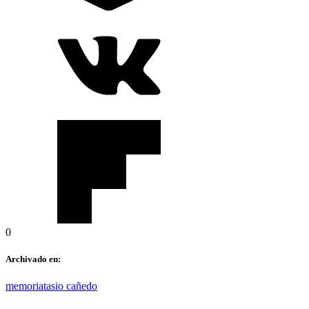
0
Archivado en:
memoria
tasio cañedo