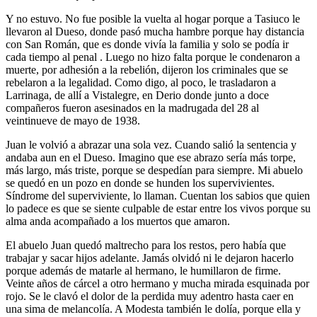
Y no estuvo. No fue posible la vuelta al hogar porque a Tasiuco le
llevaron al Dueso, donde pasó mucha hambre porque hay distancia
con San Román, que es donde vivía la familia y solo se podía ir
cada tiempo al penal . Luego no hizo falta porque le condenaron a
muerte, por adhesión a la rebelión, dijeron los criminales que se
rebelaron a la legalidad. Como digo, al poco, le trasladaron a
Larrinaga, de allí a Vistalegre, en Derio donde junto a doce
compañeros fueron asesinados en la madrugada del 28 al
veintinueve de mayo de 1938.
Juan le volvió a abrazar una sola vez. Cuando salió la sentencia y
andaba aun en el Dueso. Imagino que ese abrazo sería más torpe,
más largo, más triste, porque se despedían para siempre. Mi abuelo
se quedó en un pozo en donde se hunden los supervivientes.
Síndrome del superviviente, lo llaman. Cuentan los sabios que quien
lo padece es que se siente culpable de estar entre los vivos porque su
alma anda acompañado a los muertos que amaron.
El abuelo Juan quedó maltrecho para los restos, pero había que
trabajar y sacar hijos adelante. Jamás olvidó ni le dejaron hacerlo
porque además de matarle al hermano, le humillaron de firme.
Veinte años de cárcel a otro hermano y mucha mirada esquinada por
rojo. Se le clavó el dolor de la perdida muy adentro hasta caer en
una sima de melancolía. A Modesta también le dolía, porque ella y