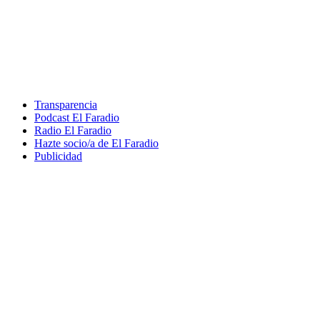
Transparencia
Podcast El Faradio
Radio El Faradio
Hazte socio/a de El Faradio
Publicidad