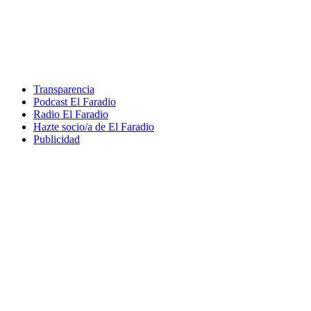
Transparencia
Podcast El Faradio
Radio El Faradio
Hazte socio/a de El Faradio
Publicidad