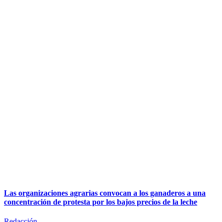
Las organizaciones agrarias convocan a los ganaderos a una
concentración de protesta por los bajos precios de la leche
Redacción