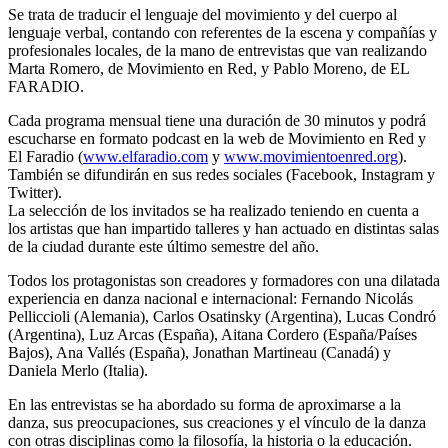
Se trata de traducir el lenguaje del movimiento y del cuerpo al
lenguaje verbal, contando con referentes de la escena y compañías y
profesionales locales, de la mano de entrevistas que van realizando
Marta Romero, de Movimiento en Red, y Pablo Moreno, de EL
FARADIO.
Cada programa mensual tiene una duración de 30 minutos y podrá
escucharse en formato podcast en la web de Movimiento en Red y
El Faradio (
www.elfaradio.com
y
www.movimientoenred.org
).
También se difundirán en sus redes sociales (Facebook, Instagram y
Twitter).
La selección de los invitados se ha realizado teniendo en cuenta a
los artistas que han impartido talleres y han actuado en distintas salas
de la ciudad durante este último semestre del año.
Todos los protagonistas son creadores y formadores con una dilatada
experiencia en danza nacional e internacional: Fernando Nicolás
Pelliccioli (Alemania), Carlos Osatinsky (Argentina), Lucas Condró
(Argentina), Luz Arcas (España), Aitana Cordero (España/Países
Bajos), Ana Vallés (España), Jonathan Martineau (Canadá) y
Daniela Merlo (Italia).
En las entrevistas se ha abordado su forma de aproximarse a la
danza, sus preocupaciones, sus creaciones y el vínculo de la danza
con otras disciplinas como la filosofía, la historia o la educación.