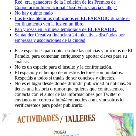
Red_era, ganadores de la I edición de los Premios de
Cooperación Internacional ‘José Félix García Calleja’
No hay quinto malo
Los textos literarios publicados en EL FARADIO durante el
confinamiento ven la luz en un libro
Pan y rosas en la nueva temporada de EL FARADIO
Santander Creativa financiará 24 iniciativas diseñadas por
empresas y asociaciones de la ciudad
Este espacio es para opinar sobre las noticias y artículos de El
Faradio, para comentar, enriquecer y aportar claves para su
análisis.
No es un espacio para el insulto y la confrontación.
El espacio y el tiempo de nuestros lectores son limitados.
Respetáis a todos si tratáis de ser concisos y directos.
No es el lugar desde donde difundir publicidad ni noticias. Si
tienes una historia o rumor que quieras que contrastemos,
contacta con el autor de las informaciones por Twitter o
envíanos un correo a info@emmedios.com, y nosotros lo
verificaremos para poder publicarlo.