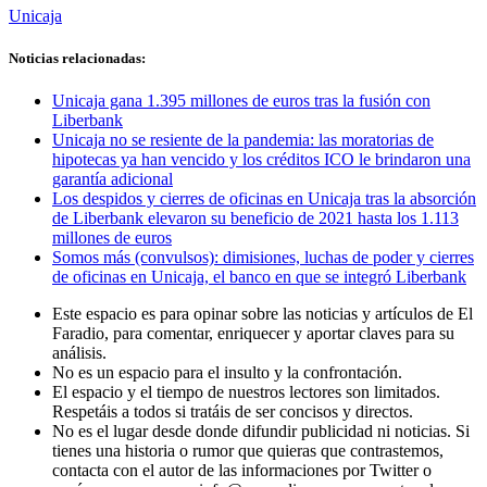
Unicaja
Noticias relacionadas:
Unicaja gana 1.395 millones de euros tras la fusión con
Liberbank
Unicaja no se resiente de la pandemia: las moratorias de
hipotecas ya han vencido y los créditos ICO le brindaron una
garantía adicional
Los despidos y cierres de oficinas en Unicaja tras la absorción
de Liberbank elevaron su beneficio de 2021 hasta los 1.113
millones de euros
Somos más (convulsos): dimisiones, luchas de poder y cierres
de oficinas en Unicaja, el banco en que se integró Liberbank
Este espacio es para opinar sobre las noticias y artículos de El
Faradio, para comentar, enriquecer y aportar claves para su
análisis.
No es un espacio para el insulto y la confrontación.
El espacio y el tiempo de nuestros lectores son limitados.
Respetáis a todos si tratáis de ser concisos y directos.
No es el lugar desde donde difundir publicidad ni noticias. Si
tienes una historia o rumor que quieras que contrastemos,
contacta con el autor de las informaciones por Twitter o