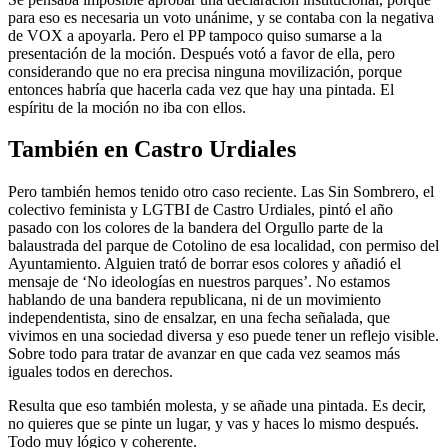
para eso es necesaria un voto unánime, y se contaba con la negativa
de VOX a apoyarla. Pero el PP tampoco quiso sumarse a la
presentación de la moción. Después votó a favor de ella, pero
considerando que no era precisa ninguna movilización, porque
entonces habría que hacerla cada vez que hay una pintada. El
espíritu de la moción no iba con ellos.
También en Castro Urdiales
Pero también hemos tenido otro caso reciente. Las Sin Sombrero, el
colectivo feminista y LGTBI de Castro Urdiales, pintó el año
pasado con los colores de la bandera del Orgullo parte de la
balaustrada del parque de Cotolino de esa localidad, con permiso del
Ayuntamiento. Alguien trató de borrar esos colores y añadió el
mensaje de ‘No ideologías en nuestros parques’. No estamos
hablando de una bandera republicana, ni de un movimiento
independentista, sino de ensalzar, en una fecha señalada, que
vivimos en una sociedad diversa y eso puede tener un reflejo visible.
Sobre todo para tratar de avanzar en que cada vez seamos más
iguales todos en derechos.
Resulta que eso también molesta, y se añade una pintada. Es decir,
no quieres que se pinte un lugar, y vas y haces lo mismo después.
Todo muy lógico y coherente.