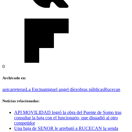
0
Archivado en:
api
carreteras
La Encina
miguel angel díez
obras públicas
Rucecan
Noticias relacionadas:
API MOVILIDAD logró la obra del Puente de Somo tras
consultar la baja con el funcionario, que disuadió al otro
competidor
Una baja de SENOR le arrebató a RUCECAN la senda