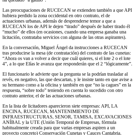
Las preocupaciones de RUCECAN se extienden también a que API
hubiera perdido la zona occidental en otro contrato, el de
actuaciones urbanas, además de desprenderse temor a que a
RUCECAN los de API le dejen “tirado” después de haber tirado él
“mucho” de ellos (en ocasiones, cuando una empresa ganaba una
licitación, contrataba servicios con alguna de las otras aspirantes).
En la conversación, Miguel Ángel da instrucciones a RUCECAN
tras producirse la mesa (de contratación) del contrato de las cunetas:
“Ahora os van a volver a decir que cuál quieres, si el lote 2 o el lote
4”, a lo que Elías le avanza que responderán que el 2 “lógicamente”.
El funcionario le advierte que la pregunta se la podrían trasladar al
revés, en negativo, las que descartan, y le insiste tanto en que avise a
su hermano como a la oficina y también en que “no la cagues” en la
respuesta, “sobre todo” teniendo en cuenta lo sucedido con otro
contrato anterior, el de las actuaciones urbanas.
En la lista de licitadores aparecieron siete empresas: API, LA
ENCINA, RUCECAN, MANTENIMIENTO DE
INFRAESTRUCTURAS, SENOR, TAMISA, EXCAVACIONES
ANÍBAL y la UTE (Unión Temporal de Empresas, fórmula
habitualmente creada para que varias empresas aspiren a un
proyecto concreto) Conservación Cunetas y Cauces Cantabria.