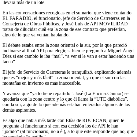
llevara más de un lote.
En las conversaciones recogidas en el sumario, que viene contando
EL FARADIO, el funcionario, jefe de Servicio de Carreteras en la
Consejería de Obras Públicas, y José Luis de API MOVILIDAD
tratan de dilucidar cuál era la zona de ese contrato que preferían,
algo de lo que ya venían hablando.
El debate estaba entre la zona oriental o la sur, por la que pareció
inclinarse al final API para elegir, si bien le preguntó a Miguel Ángel
Díez si ese cambio le iba “mal”, “a ver si le van a estar haciendo una
faena”.
El jefe de Servicio de Carreteras le tranquilizó, explicando además
que es “mejor y más fácil” la zona oriental, ya que el sur con las
montañas en invierno es más inaccesible.
Y avanza que “ya lo tiene repartido”: José (La Encina-Cannor) se
quedaría con la zona centro y lo que él llama la “UTE diabólica”,
con la sur, algo de lo que además estaban enterados algunos de los
demás aspirantes.
Es algo que habla más tarde con Elías de RUCECAN, quien le
pregunta al funcionario si con esa decisión los de API le han
“jodido” (al funcionario, no a él), a lo que este responde que no, que
ha quedado “a gatillo”.