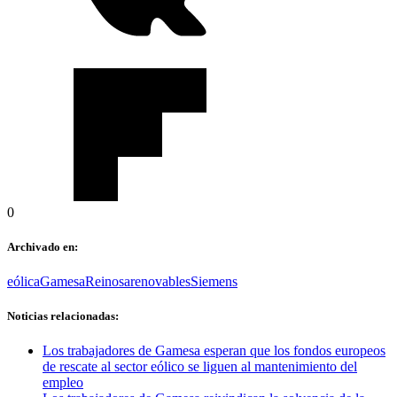
0
Archivado en:
eólica
Gamesa
Reinosa
renovables
Siemens
Noticias relacionadas:
Los trabajadores de Gamesa esperan que los fondos europeos
de rescate al sector eólico se liguen al mantenimiento del
empleo