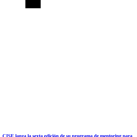
CISE lanza la sexta edición de su programa de mentoring para