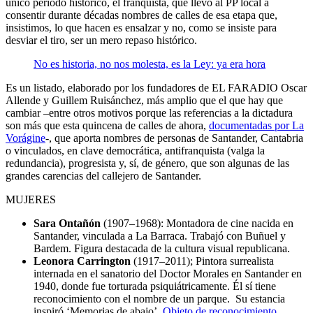
único período histórico, el franquista, que llevó al PP local a
consentir durante décadas nombres de calles de esa etapa que,
insistimos, lo que hacen es ensalzar y no, como se insiste para
desviar el tiro, ser un mero repaso histórico.
No es historia, no nos molesta, es la Ley: ya era hora
Es un listado, elaborado por los fundadores de EL FARADIO Oscar
Allende y Guillem Ruisánchez, más amplio que el que hay que
cambiar –entre otros motivos porque las referencias a la dictadura
son más que esta quincena de calles de ahora,
documentadas por La
Vorágine
-, que aporta nombres de personas de Santander, Cantabria
o vinculados, en clave democrática, antifranquista (valga la
redundancia), progresista y, sí, de género, que son algunas de las
grandes carencias del callejero de Santander.
MUJERES
Sara Ontañón
(1907–1968): Montadora de cine nacida en
Santander, vinculada a La Barraca. Trabajó con Buñuel y
Bardem. Figura destacada de la cultura visual republicana.
Leonora Carrington
(1917–2011); Pintora surrealista
internada en el sanatorio del Doctor Morales en Santander en
1940, donde fue torturada psiquiátricamente. Él sí tiene
reconocimiento con el nombre de un parque. Su estancia
inspiró ‘Memorias de abajo’.
Objeto de reconocimiento