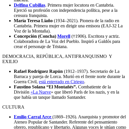
Delfina Cubillas
. Primera mujer locutora en Cantabria.
Ejerció su profesión con independencia política, pese a la
censura franquista.
María Teresa Liaño
(1934–2021). Pionera de la radio en
Cantabria. Primera mujer en dirigir una emisora (EAJ-32 La
Voz de la Montaña).
Concepción (Concha)
Morell
(†1906). Escritora y actriz.
Colaboradora de La Voz del Pueblo. Inspiró a Galdós para
crear el personaje de Tristana.
DEMOCRACIA, REPÚBLICA, ANTIFRANQUISMO Y
EXILIO
Rafael Rodríguez Rapún
(1912–1937). Secretario de La
Barraca y pareja de Lorca. Murió en el frente norte durante la
Guerra Civil,
está enterrado en Ciriego
.
Faustino Solana “El Montañés”.
Combatiente de la
División
«La Nueve
» que liberó París de los nazis, y en la
que había un tanque llamado Santander.
CULTURA
Emilio Carral Arce
(1869–1926). Anarquista y promotor del
Ateneo Popular de Santander. Referente del pensamiento
obrero, republicano y libertario. Algunas voces le sitúan como