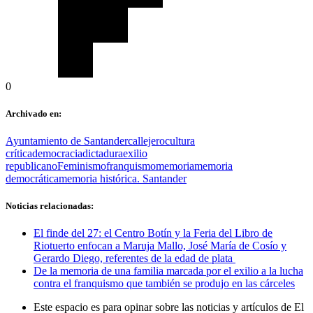
0
Archivado en:
Ayuntamiento de Santander
callejero
cultura
crítica
democracia
dictadura
exilio
republicano
Feminismo
franquismo
memoria
memoria
democrática
memoria histórica. Santander
Noticias relacionadas:
El finde del 27: el Centro Botín y la Feria del Libro de
Riotuerto enfocan a Maruja Mallo, José María de Cosío y
Gerardo Diego, referentes de la edad de plata
De la memoria de una familia marcada por el exilio a la lucha
contra el franquismo que también se produjo en las cárceles
Este espacio es para opinar sobre las noticias y artículos de El