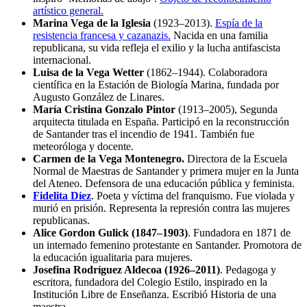
artístico general.
Marina Vega de la Iglesia
(1923–2013).
Espía de la
resistencia francesa y cazanazis.
Nacida en una familia
republicana, su vida refleja el exilio y la lucha antifascista
internacional.
Luisa de la Vega Wetter
(1862–1944). Colaboradora
científica en la Estación de Biología Marina, fundada por
Augusto González de Linares.
María Cristina Gonzalo Pintor
(1913–2005), Segunda
arquitecta titulada en España. Participó en la reconstrucción
de Santander tras el incendio de 1941. También fue
meteoróloga y docente.
Carmen de la Vega Montenegro.
Directora de la Escuela
Normal de Maestras de Santander y primera mujer en la Junta
del Ateneo. Defensora de una educación pública y feminista.
Fidelita Díez
. Poeta y víctima del franquismo. Fue violada y
murió en prisión. Representa la represión contra las mujeres
republicanas.
Alice Gordon Gulick (1847–1903)
. Fundadora en 1871 de
un internado femenino protestante en Santander. Promotora de
la educación igualitaria para mujeres.
Josefina Rodríguez Aldecoa (1926–2011)
. Pedagoga y
escritora, fundadora del Colegio Estilo, inspirado en la
Institución Libre de Enseñanza. Escribió Historia de una
maestra.