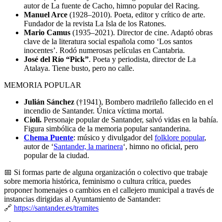
autor de La fuente de Cacho, himno popular del Racing.
Manuel Arce
(1928–2010). Poeta, editor y crítico de arte.
Fundador de la revista La Isla de los Ratones.
Mario Camus
(1935–2021). Director de cine. Adaptó obras
clave de la literatura social española como ‘Los santos
inocentes’. Rodó numerosas películas en Cantabria.
José del Río “Pick”
. Poeta y periodista, director de La
Atalaya. Tiene busto, pero no calle.
MEMORIA POPULAR
Julián Sánchez
(†1941), Bombero madrileño fallecido en el
incendio de Santander. Única víctima mortal.
Cioli.
Personaje popular de Santander, salvó vidas en la bahía.
Figura simbólica de la memoria popular santanderina.
Chema Puente
: músico y divulgador del
folklore popular
,
autor de ‘
Santander, la marinera
‘, himno no oficial, pero
popular de la ciudad.
📅 Si formas parte de alguna organización o colectivo que trabaje
sobre memoria histórica, feminismo o cultura crítica, puedes
proponer homenajes o cambios en el callejero municipal a través de
instancias dirigidas al Ayuntamiento de Santander:
🔗
https://santander.es/tramites