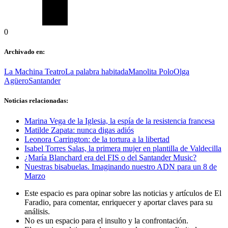
0
Archivado en:
La Machina Teatro
La palabra habitada
Manolita Polo
Olga
Agüero
Santander
Noticias relacionadas:
Marina Vega de la Iglesia, la espía de la resistencia francesa
Matilde Zapata: nunca digas adiós
Leonora Carrington: de la tortura a la libertad
Isabel Torres Salas, la primera mujer en plantilla de Valdecilla
¿María Blanchard era del FIS o del Santander Music?
Nuestras bisabuelas. Imaginando nuestro ADN para un 8 de
Marzo
Este espacio es para opinar sobre las noticias y artículos de El
Faradio, para comentar, enriquecer y aportar claves para su
análisis.
No es un espacio para el insulto y la confrontación.