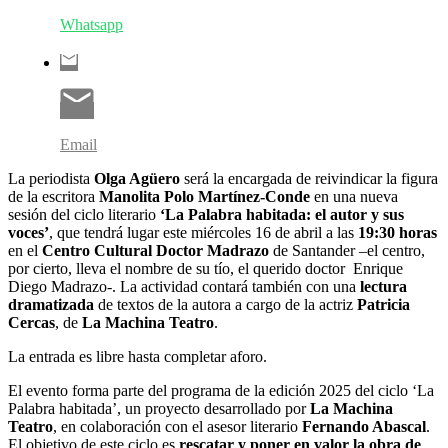
Whatsapp
Email
La periodista
Olga Agüero
será la encargada de reivindicar la figura
de la escritora
Manolita Polo Martínez-Conde
en una nueva
sesión del ciclo literario
‘La Palabra habitada: el autor y sus
voces’
, que tendrá lugar este miércoles 16 de abril a las
19:30 horas
en el
Centro Cultural Doctor Madrazo
de Santander –el centro,
por cierto, lleva el nombre de su tío, el querido doctor Enrique
Diego Madrazo-. La actividad contará también con una
lectura
dramatizada
de textos de la autora a cargo de la actriz
Patricia
Cercas
, de
La Machina Teatro
.
La entrada es libre hasta completar aforo.
El evento forma parte del programa de la edición 2025 del ciclo ‘La
Palabra habitada’, un proyecto desarrollado por
La Machina
Teatro
, en colaboración con el asesor literario
Fernando Abascal
.
El objetivo de este ciclo es
rescatar y poner en valor la obra de