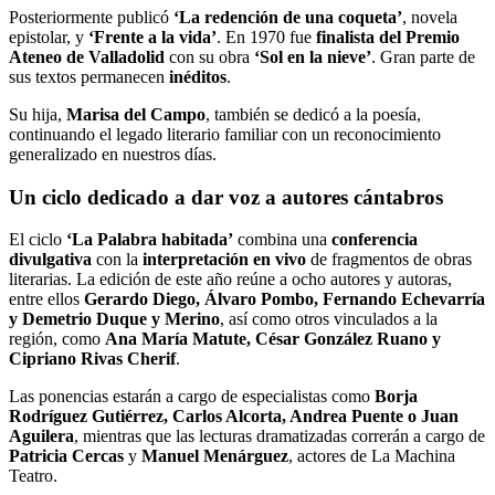
Posteriormente publicó
‘La redención de una coqueta’
, novela
epistolar, y
‘Frente a la vida’
. En 1970 fue
finalista del Premio
Ateneo de Valladolid
con su obra
‘Sol en la nieve’
. Gran parte de
sus textos permanecen
inéditos
.
Su hija,
Marisa del Campo
, también se dedicó a la poesía,
continuando el legado literario familiar con un reconocimiento
generalizado en nuestros días.
Un ciclo dedicado a dar voz a autores cántabros
El ciclo
‘La Palabra habitada’
combina una
conferencia
divulgativa
con la
interpretación en vivo
de fragmentos de obras
literarias. La edición de este año reúne a ocho autores y autoras,
entre ellos
Gerardo Diego, Álvaro Pombo, Fernando Echevarría
y Demetrio Duque y Merino
, así como otros vinculados a la
región, como
Ana María Matute, César González Ruano y
Cipriano Rivas Cherif
.
Las ponencias estarán a cargo de especialistas como
Borja
Rodríguez Gutiérrez, Carlos Alcorta, Andrea Puente o Juan
Aguilera
, mientras que las lecturas dramatizadas correrán a cargo de
Patricia Cercas
y
Manuel Menárguez
, actores de La Machina
Teatro.