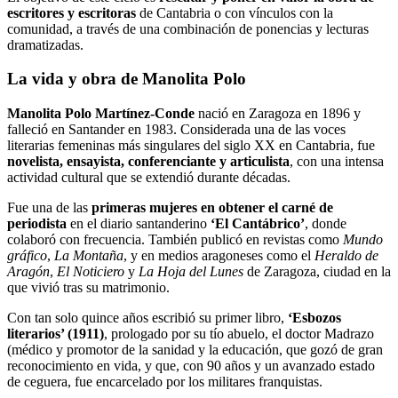
escritores y escritoras
de Cantabria o con vínculos con la
comunidad, a través de una combinación de ponencias y lecturas
dramatizadas.
La vida y obra de Manolita Polo
Manolita Polo Martínez-Conde
nació en Zaragoza en 1896 y
falleció en Santander en 1983. Considerada una de las voces
literarias femeninas más singulares del siglo XX en Cantabria, fue
novelista, ensayista, conferenciante y articulista
, con una intensa
actividad cultural que se extendió durante décadas.
Fue una de las
primeras mujeres en obtener el carné de
periodista
en el diario santanderino
‘El Cantábrico’
, donde
colaboró con frecuencia. También publicó en revistas como
Mundo
gráfico
,
La Montaña
, y en medios aragoneses como el
Heraldo de
Aragón
,
El Noticiero
y
La Hoja del Lunes
de Zaragoza, ciudad en la
que vivió tras su matrimonio.
Con tan solo quince años escribió su primer libro,
‘Esbozos
literarios’ (1911)
, prologado por su tío abuelo, el doctor Madrazo
(médico y promotor de la sanidad y la educación, que gozó de gran
reconocimiento en vida, y que, con 90 años y un avanzado estado
de ceguera, fue encarcelado por los militares franquistas.