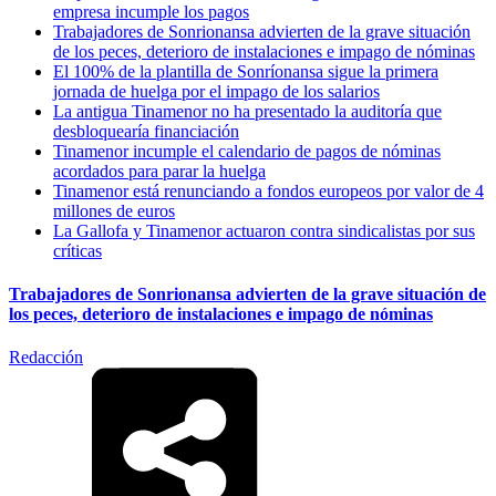
empresa incumple los pagos
Trabajadores de Sonrionansa advierten de la grave situación
de los peces, deterioro de instalaciones e impago de nóminas
El 100% de la plantilla de Sonríonansa sigue la primera
jornada de huelga por el impago de los salarios
La antigua Tinamenor no ha presentado la auditoría que
desbloquearía financiación
Tinamenor incumple el calendario de pagos de nóminas
acordados para parar la huelga
Tinamenor está renunciando a fondos europeos por valor de 4
millones de euros
La Gallofa y Tinamenor actuaron contra sindicalistas por sus
críticas
Trabajadores de Sonrionansa advierten de la grave situación de
los peces, deterioro de instalaciones e impago de nóminas
Redacción