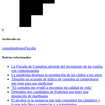
0
Archivado en:
cannabis
drogas
Fiscalía
Noticias relacionadas:
La Fiscalía de Cantabria advierte del incremento de las estafas
con criptomonedas
La pandemia desplaza la prostitución de los clubes a los pisos
Absuelto un acusado de tráfico de cannabis al comprobarse
que eran para uso medicinal
“El cannabis me ayudó a encontrar mi calidad de vida”
Detenidos dos candidatos de Podemos por tener una
instalación de marihuana
El alcohol es la sustancia que más consumen los cántabros y
la que más lleva a urgencias y a tratamientos