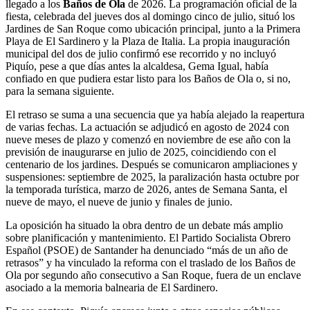
llegado a los
Baños de Ola
de 2026. La programación oficial de la
fiesta, celebrada del jueves dos al domingo cinco de julio, situó los
Jardines de San Roque como ubicación principal, junto a la Primera
Playa de El Sardinero y la Plaza de Italia. La propia inauguración
municipal del dos de julio confirmó ese recorrido y no incluyó
Piquío, pese a que días antes la alcaldesa, Gema Igual, había
confiado en que pudiera estar listo para los Baños de Ola o, si no,
para la semana siguiente.
El retraso se suma a una secuencia que ya había alejado la reapertura
de varias fechas. La actuación se adjudicó en agosto de 2024 con
nueve meses de plazo y comenzó en noviembre de ese año con la
previsión de inaugurarse en julio de 2025, coincidiendo con el
centenario de los jardines. Después se comunicaron ampliaciones y
suspensiones: septiembre de 2025, la paralización hasta octubre por
la temporada turística, marzo de 2026, antes de Semana Santa, el
nueve de mayo, el nueve de junio y finales de junio.
La oposición ha situado la obra dentro de un debate más amplio
sobre planificación y mantenimiento. El Partido Socialista Obrero
Español (PSOE) de Santander ha denunciado “más de un año de
retrasos” y ha vinculado la reforma con el traslado de los Baños de
Ola por segundo año consecutivo a San Roque, fuera de un enclave
asociado a la memoria balnearia de El Sardinero.