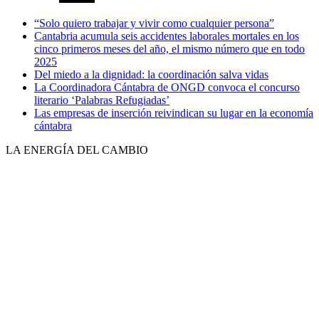
“Solo quiero trabajar y vivir como cualquier persona”
Cantabria acumula seis accidentes laborales mortales en los
cinco primeros meses del año, el mismo número que en todo
2025
Del miedo a la dignidad: la coordinación salva vidas
La Coordinadora Cántabra de ONGD convoca el concurso
literario ‘Palabras Refugiadas’
Las empresas de inserción reivindican su lugar en la economía
cántabra
LA ENERGÍA DEL CAMBIO