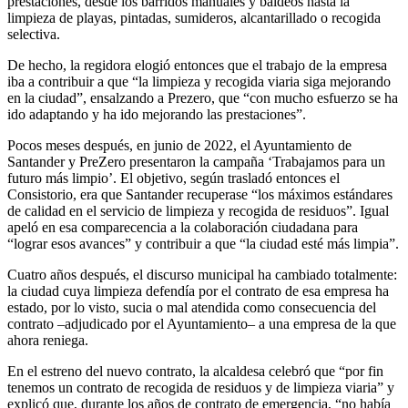
prestaciones, desde los barridos manuales y baldeos hasta la
limpieza de playas, pintadas, sumideros, alcantarillado o recogida
selectiva.
De hecho, la regidora elogió entonces que el trabajo de la empresa
iba a contribuir a que “la limpieza y recogida viaria siga mejorando
en la ciudad”, ensalzando a Prezero, que “con mucho esfuerzo se ha
ido adaptando y ha ido mejorando las prestaciones”.
Pocos meses después, en junio de 2022, el Ayuntamiento de
Santander y PreZero presentaron la campaña ‘Trabajamos para un
futuro más limpio’. El objetivo, según trasladó entonces el
Consistorio, era que Santander recuperase “los máximos estándares
de calidad en el servicio de limpieza y recogida de residuos”. Igual
apeló en esa comparecencia a la colaboración ciudadana para
“lograr esos avances” y contribuir a que “la ciudad esté más limpia”.
Cuatro años después, el discurso municipal ha cambiado totalmente:
la ciudad cuya limpieza defendía por el contrato de esa empresa ha
estado, por lo visto, sucia o mal atendida como consecuencia del
contrato –adjudicado por el Ayuntamiento– a una empresa de la que
ahora reniega.
En el estreno del nuevo contrato, la alcaldesa celebró que “por fin
tenemos un contrato de recogida de residuos y de limpieza viaria” y
explicó que, durante los años de contrato de emergencia, “no había