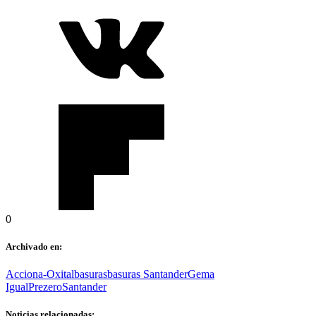
0
Archivado en:
Acciona-Oxital
basuras
basuras Santander
Gema
Igual
Prezero
Santander
Noticias relacionadas: