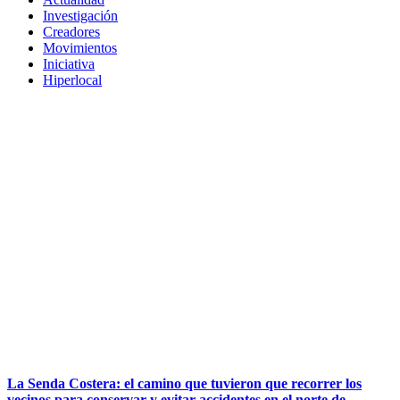
Investigación
Creadores
Movimientos
Iniciativa
Hiperlocal
La Senda Costera: el camino que tuvieron que recorrer los
vecinos para conservar y evitar accidentes en el norte de