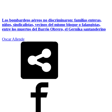
Los bombardeos aéreos no discriminaron: familias enteras,
niños, sindicalistas, vecinos del mismo bloque o falangistas,
entre los muertos del Barrio Obrero, el Gernika santanderino
Oscar Allende