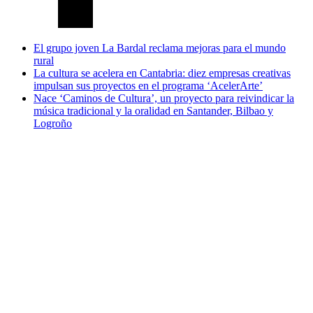
El grupo joven La Bardal reclama mejoras para el mundo
rural
La cultura se acelera en Cantabria: diez empresas creativas
impulsan sus proyectos en el programa ‘AcelerArte’
Nace ‘Caminos de Cultura’, un proyecto para reivindicar la
música tradicional y la oralidad en Santander, Bilbao y
Logroño