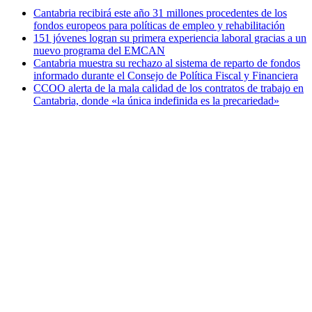
Cantabria recibirá este año 31 millones procedentes de los
fondos europeos para políticas de empleo y rehabilitación
151 jóvenes logran su primera experiencia laboral gracias a un
nuevo programa del EMCAN
Cantabria muestra su rechazo al sistema de reparto de fondos
informado durante el Consejo de Política Fiscal y Financiera
CCOO alerta de la mala calidad de los contratos de trabajo en
Cantabria, donde «la única indefinida es la precariedad»