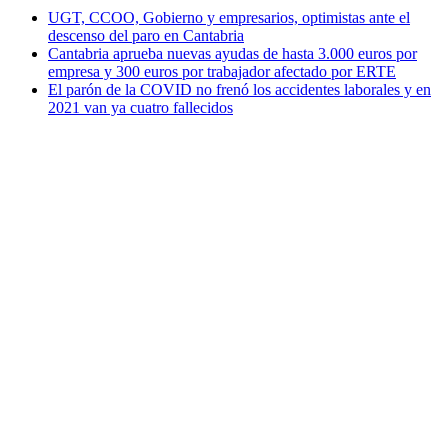
UGT, CCOO, Gobierno y empresarios, optimistas ante el
descenso del paro en Cantabria
Cantabria aprueba nuevas ayudas de hasta 3.000 euros por
empresa y 300 euros por trabajador afectado por ERTE
El parón de la COVID no frenó los accidentes laborales y en
2021 van ya cuatro fallecidos