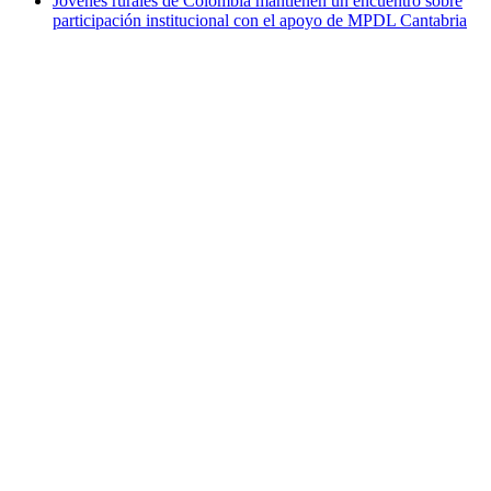
Jóvenes rurales de Colombia mantienen un encuentro sobre
participación institucional con el apoyo de MPDL Cantabria