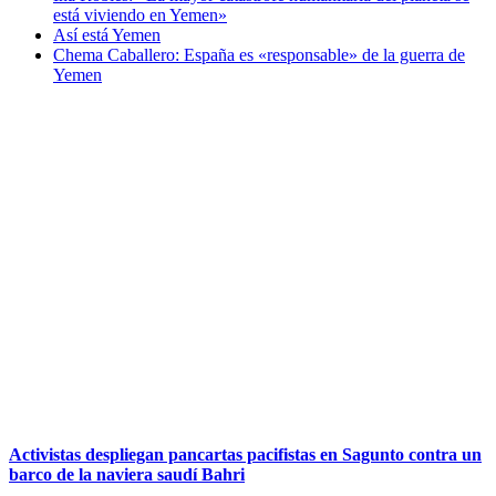
está viviendo en Yemen»
Así está Yemen
Chema Caballero: España es «responsable» de la guerra de
Yemen
Activistas despliegan pancartas pacifistas en Sagunto contra un
barco de la naviera saudí Bahri